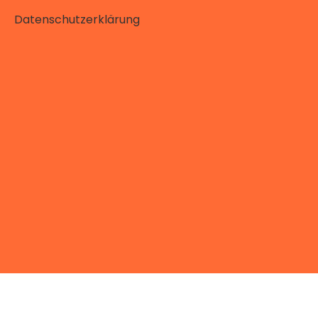
Datenschutzerklärung