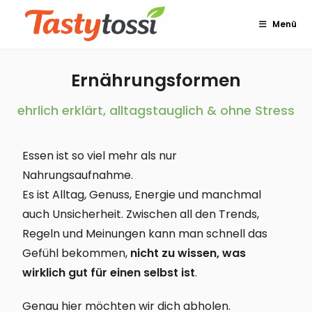
Menü
Ernährungsformen
ehrlich erklärt, alltagstauglich & ohne Stress
Essen ist so viel mehr als nur
Nahrungsaufnahme.
Es ist Alltag, Genuss, Energie und manchmal
auch Unsicherheit. Zwischen all den Trends,
Regeln und Meinungen kann man schnell das
Gefühl bekommen,
nicht zu wissen, was
wirklich gut für einen selbst ist
.
Genau hier möchten wir dich abholen.