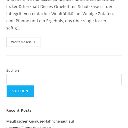
locker & herzhaft Dieses Omelett mit Schafskäse ist der
Inbegriff von einfacher Wohlfühlküche. Wenige Zutaten,
eine Pfanne und ein Ergebnis, das überzeugt: locker,
saftig…
Omlette
Weiterlesen
Mit
Schafskäse
Suchen
SUCHEN
Recent Posts
Maultaschen Gemüse-Hähnchenauflauf
Lasagne-Suppe mit Linsen