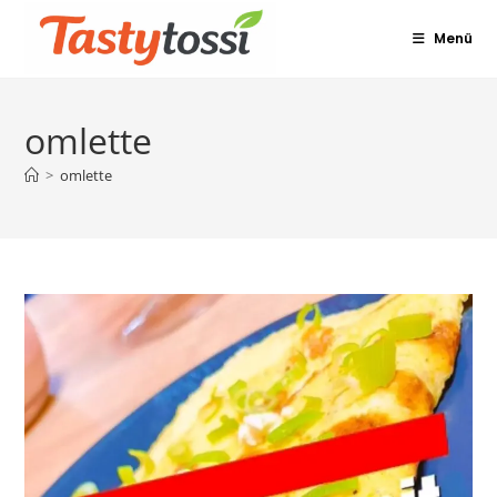
Zum
Menü
Inhalt
springen
omlette
>
omlette