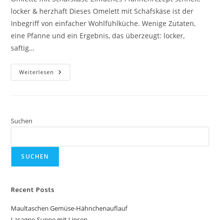
locker & herzhaft Dieses Omelett mit Schafskäse ist der
Inbegriff von einfacher Wohlfühlküche. Wenige Zutaten,
eine Pfanne und ein Ergebnis, das überzeugt: locker,
saftig…
Omlette
Weiterlesen
Mit
Schafskäse
Suchen
SUCHEN
Recent Posts
Maultaschen Gemüse-Hähnchenauflauf
Lasagne-Suppe mit Linsen