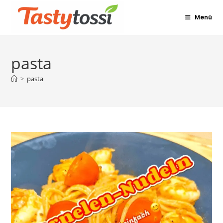
Zum
Menü
Inhalt
springen
pasta
>
pasta