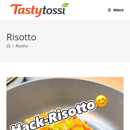
Zum
Menü
Inhalt
springen
Risotto
>
Risotto