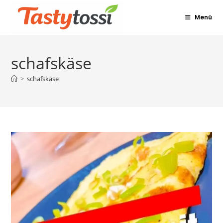
Zum
Menü
Inhalt
springen
schafskäse
>
schafskäse