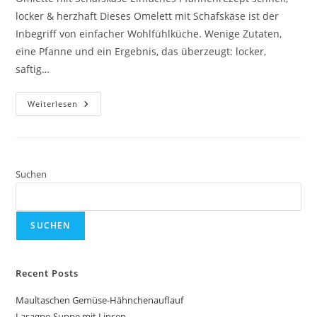
locker & herzhaft Dieses Omelett mit Schafskäse ist der
Inbegriff von einfacher Wohlfühlküche. Wenige Zutaten,
eine Pfanne und ein Ergebnis, das überzeugt: locker,
saftig…
Omlette
Weiterlesen
Mit
Schafskäse
Suchen
SUCHEN
Recent Posts
Maultaschen Gemüse-Hähnchenauflauf
Lasagne-Suppe mit Linsen