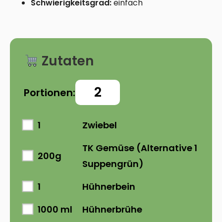
Schwierigkeitsgrad:
einfach
Zutaten
Portionen:
1
Zwiebel
TK Gemüse (Alternative 1
200g
Suppengrün)
1
Hühnerbein
1000 ml
Hühnerbrühe